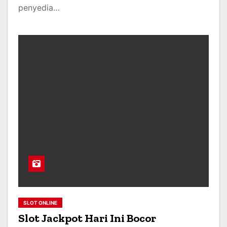
penyedia…
SLOT ONLINE
Slot Jackpot Hari Ini Bocor