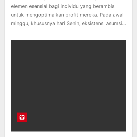
elemen esensial bagi individu yang berambisi
untuk mengoptimalkan profit mereka. Pada awal
minggu, khususnya hari Senin, eksistensi asumsi…