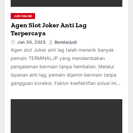
JUDI ONLINE
Agen Slot Joker Anti Lag
Terpercaya
Jun 30, 2025
Bandarjudi
Agen slot Joker anti lag telah menarik banyak
pemain TERMINALJP yang mendambakan
pengalaman bermain tanpa hambatan. Melalui
layanan anti lag, pemain dijamin bermain tanpa
gangguan koneksi. Faktor keefektifan solusi ini…