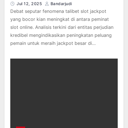
Jul 12, 2025
Bandarjudi
Debat seputar fenomena talibet slot jackpot
yang bocor kian meningkat di antara peminat
slot online. Analisis terkini dari entitas perjudian
kredibel mengindikasikan peningkatan peluang
pemain untuk meraih jackpot besar di…