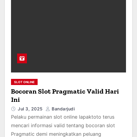
SLOT ONLINE
Bocoran Slot Pragmatic Valid Hari
Ini
Jul 3, 2025
Bandarjudi
Pelaku permainan slot online lapaktoto terus
mencari informasi valid tentang bocoran slot
Pragmatic demi meningkatkan peluang