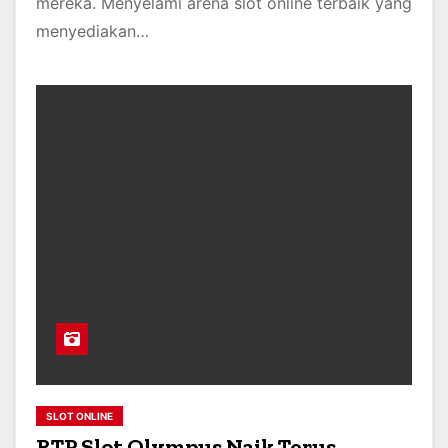
mereka. Menyelami arena slot online terbaik yang
menyediakan…
SLOT ONLINE
RTP Slot Olympus Naik Terus