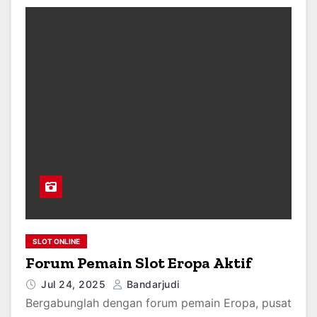
SLOT ONLINE
Forum Pemain Slot Eropa Aktif
Jul 24, 2025
Bandarjudi
Bergabunglah dengan forum pemain Eropa, pusat