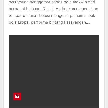
pertemuan penggemar sepak bola maxwin dari
berbagai belahan. Di sini, Anda akan menemukan
tempat dimana diskusi mengenai pemain sepak
bola Eropa, performa bintang kesayangan,…