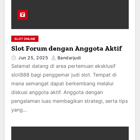
SLOT ONLINE
Slot Forum dengan Anggota Aktif
Jun 25, 2025
Bandarjudi
Selamat datang di area pertemuan eksklusif
slot888 bagi penggemar judi slot. Tempat di
mana semangat dapat berkembang melalui
diskusi anggota aktif. Anggota dengan
pengalaman luas membagikan strategi, serta tips
yang…