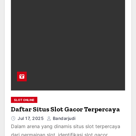
SLOT ONLINE
Daftar Situs Slot Gacor Terpercaya
Jul 17, 2025
Bandarjudi
Dalam arena yang dinamis situs slot terpercaya
dari permainan slot, identifikasi slot gacor