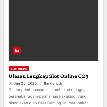
SLOT ONLINE
Ulasan Lengkap Slot Online CQ9
Jun 25, 2025
Bandarjudi
Dalam pembahasan ini, kami akan mengulas
beraneka ragam permainan kakakjudi yang
disediakan oleh CQ9 Gaming. Ini merupakan