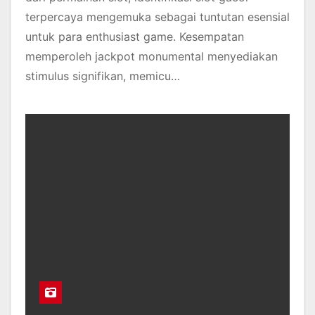
terpercaya mengemuka sebagai tuntutan esensial
untuk para enthusiast game. Kesempatan
memperoleh jackpot monumental menyediakan
stimulus signifikan, memicu…