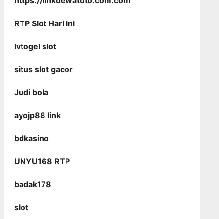
https://linkdewatoto.com.com
RTP Slot Hari ini
lvtogel slot
situs slot gacor
Judi bola
ayojp88 link
bdkasino
UNYU168 RTP
badak178
slot