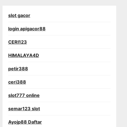
slot gacor
login apigacor88
CERI123
HIMALAYA4D
petir388
ceri388
slot777 online
semar123 slot
Ayojp88 Daftar