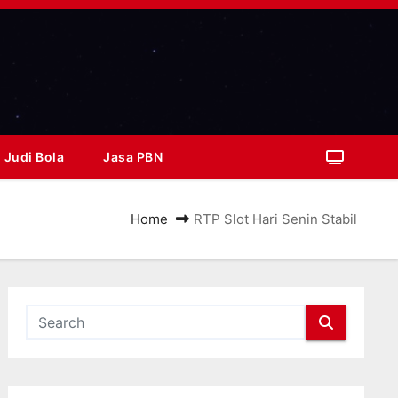
Judi Bola
Jasa PBN
Home
RTP Slot Hari Senin Stabil