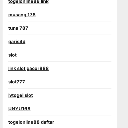
togelonline88 link
musang 178
tuna 787
garis4d
slot
link slot gacor888
slot777
lvtogel slot
UNYU168
togelonline88 daftar