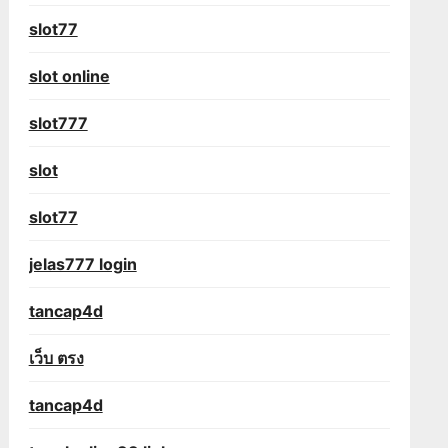
slot77
slot online
slot777
slot
slot77
jelas777 login
tancap4d
เว็บ ตรง
tancap4d