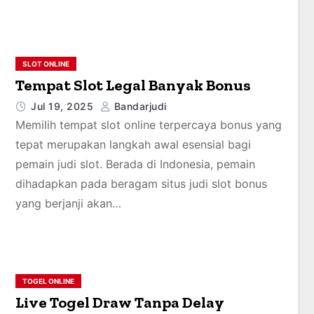
SLOT ONLINE
Tempat Slot Legal Banyak Bonus
Jul 19, 2025
Bandarjudi
Memilih tempat slot online terpercaya bonus yang
tepat merupakan langkah awal esensial bagi
pemain judi slot. Berada di Indonesia, pemain
dihadapkan pada beragam situs judi slot bonus
yang berjanji akan…
TOGEL ONLINE
Live Togel Draw Tanpa Delay