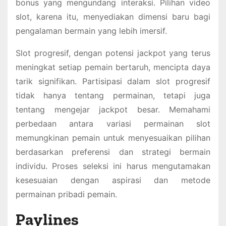
bonus yang mengundang interaksi. Pilihan video
slot, karena itu, menyediakan dimensi baru bagi
pengalaman bermain yang lebih imersif.
Slot progresif, dengan potensi jackpot yang terus
meningkat setiap pemain bertaruh, mencipta daya
tarik signifikan. Partisipasi dalam slot progresif
tidak hanya tentang permainan, tetapi juga
tentang mengejar jackpot besar. Memahami
perbedaan antara variasi permainan slot
memungkinan pemain untuk menyesuaikan pilihan
berdasarkan preferensi dan strategi bermain
individu. Proses seleksi ini harus mengutamakan
kesesuaian dengan aspirasi dan metode
permainan pribadi pemain.
Paylines