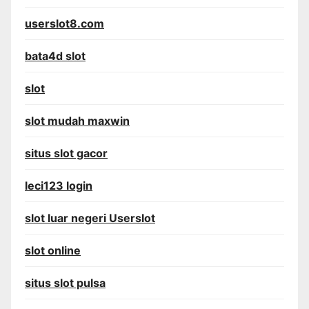
userslot8.com
bata4d slot
slot
slot mudah maxwin
situs slot gacor
leci123 login
slot luar negeri Userslot
slot online
situs slot pulsa