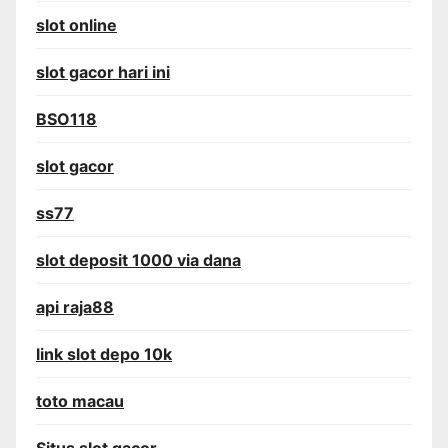
slot online
slot gacor hari ini
BSO118
slot gacor
ss77
slot deposit 1000 via dana
api raja88
link slot depo 10k
toto macau