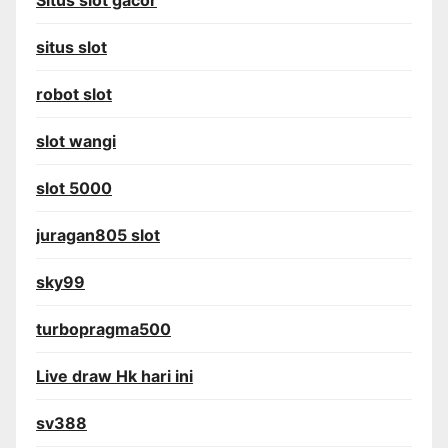
Situs slot gacor
situs slot
robot slot
slot wangi
slot 5000
juragan805 slot
sky99
turbopragma500
Live draw Hk hari ini
sv388