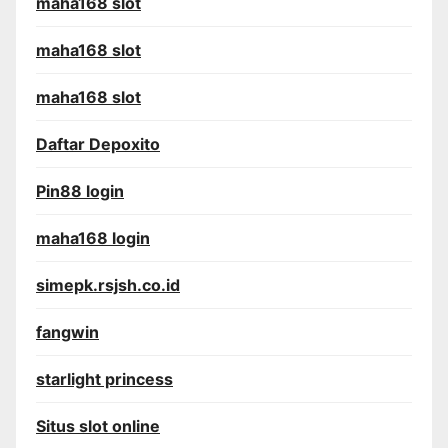
maha168 slot
maha168 slot
maha168 slot
Daftar Depoxito
Pin88 login
maha168 login
simepk.rsjsh.co.id
fangwin
starlight princess
Situs slot online