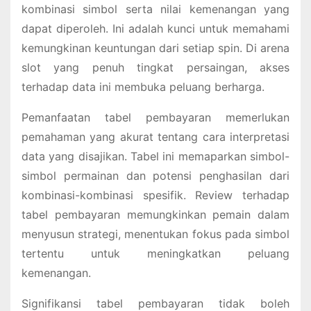
kombinasi simbol serta nilai kemenangan yang
dapat diperoleh. Ini adalah kunci untuk memahami
kemungkinan keuntungan dari setiap spin. Di arena
slot yang penuh tingkat persaingan, akses
terhadap data ini membuka peluang berharga.
Pemanfaatan tabel pembayaran memerlukan
pemahaman yang akurat tentang cara interpretasi
data yang disajikan. Tabel ini memaparkan simbol-
simbol permainan dan potensi penghasilan dari
kombinasi-kombinasi spesifik. Review terhadap
tabel pembayaran memungkinkan pemain dalam
menyusun strategi, menentukan fokus pada simbol
tertentu untuk meningkatkan peluang
kemenangan.
Signifikansi tabel pembayaran tidak boleh