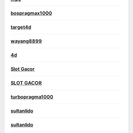
bospragmax1000
target4d
wayang8899
4d
Slot Gacor
SLOT GACOR
turbopragma1000
sultanlido
sultanlido