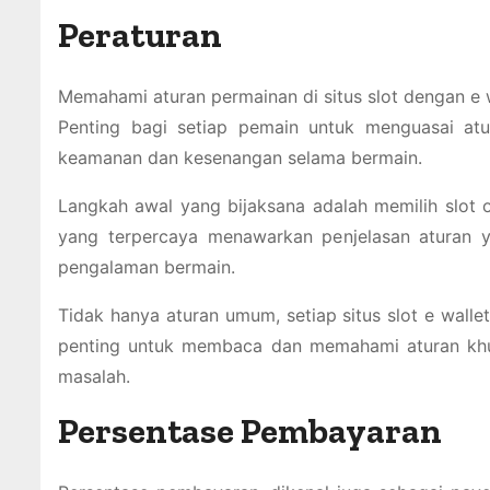
Peraturan
Memahami aturan permainan di situs slot dengan e 
Penting bagi setiap pemain untuk menguasai atu
keamanan dan kesenangan selama bermain.
Langkah awal yang bijaksana adalah memilih slot on
yang terpercaya menawarkan penjelasan aturan y
pengalaman bermain.
Tidak hanya aturan umum, setiap situs slot e wallet
penting untuk membaca dan memahami aturan khusus
masalah.
Persentase Pembayaran