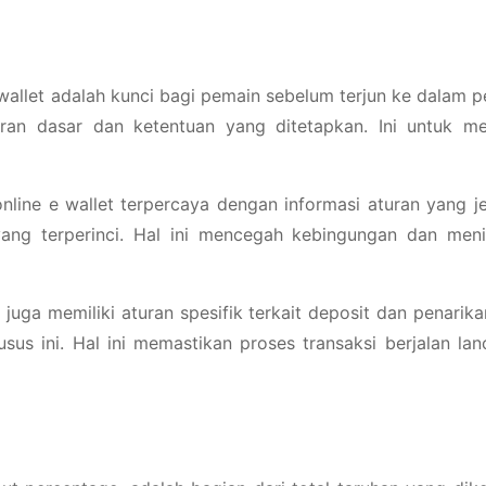
wallet adalah kunci bagi pemain sebelum terjun ke dalam p
ran dasar dan ketentuan yang ditetapkan. Ini untuk m
line e wallet terpercaya dengan informasi aturan yang jel
ang terperinci. Hal ini mencegah kebingungan dan men
 juga memiliki aturan spesifik terkait deposit dan penarik
 ini. Hal ini memastikan proses transaksi berjalan lan