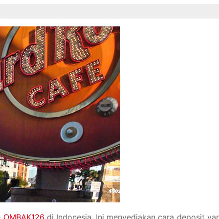
e
OMBAK126
di Indonesia. Ini menyediakan cara deposit ya