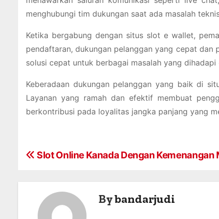
menawarkan saluran komunikasi seperti live cha
menghubungi tim dukungan saat ada masalah tekni
Ketika bergabung dengan situs slot e wallet, pem
pendaftaran, dukungan pelanggan yang cepat dan p
solusi cepat untuk berbagai masalah yang dihadapi 
Keberadaan dukungan pelanggan yang baik di situ
Layanan yang ramah dan efektif membuat pengg
berkontribusi pada loyalitas jangka panjang yang 
N
Slot Online Kanada Dengan Kemenangan
a
v
By
bandarjudi
i