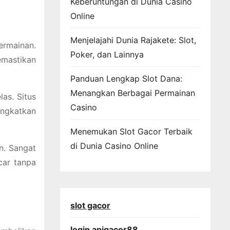
Keberuntungan di Dunia Casino
Online
Menjelajahi Dunia Rajakete: Slot,
ermainan.
Poker, dan Lainnya
emastikan
Panduan Lengkap Slot Dana:
Menangkan Berbagai Permainan
as. Situs
Casino
ingkatkan
Menemukan Slot Gacor Terbaik
di Dunia Casino Online
an. Sangat
car tanpa
slot gacor
login apigacor88