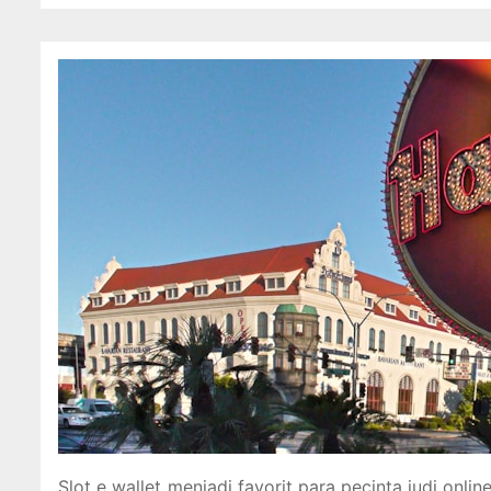
Slot e wallet menjadi favorit para pecinta judi onlin