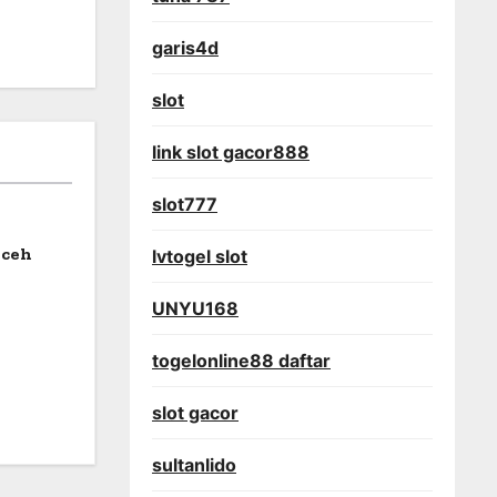
garis4d
slot
link slot gacor888
slot777
eceh
lvtogel slot
UNYU168
togelonline88 daftar
slot gacor
sultanlido