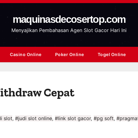
maquinasdecosertop.com
Menyajikan Pembahasan Agen Slot Gacor Hari Ini
Casino Online
Poker Online
Togel Online
Withdraw Cepat
i slot
,
#judi slot online
,
#link slot gacor
,
#pg soft
,
#pragmat