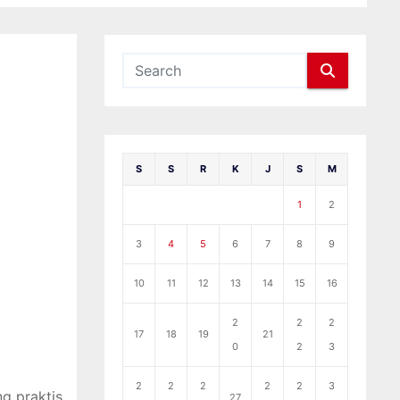
S
S
R
K
J
S
M
1
2
3
4
5
6
7
8
9
10
11
12
13
14
15
16
2
2
2
17
18
19
21
0
2
3
2
2
2
2
2
3
ng praktis
27